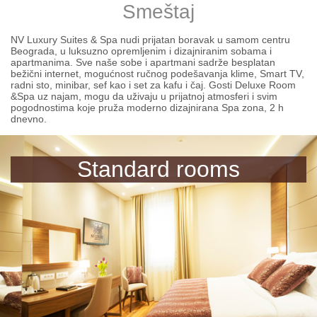
Smeštaj
NV Luxury Suites & Spa nudi prijatan boravak u samom centru
Beograda, u luksuzno opremljenim i dizajniranim sobama i
apartmanima. Sve naše sobe i apartmani sadrže besplatan
bežični internet, mogućnost ručnog podešavanja klime, Smart TV,
radni sto, minibar, sef kao i set za kafu i čaj. Gosti Deluxe Room
&Spa uz najam, mogu da uživaju u prijatnoj atmosferi i svim
pogodnostima koje pruža moderno dizajnirana Spa zona, 2 h
dnevno.
Standard rooms