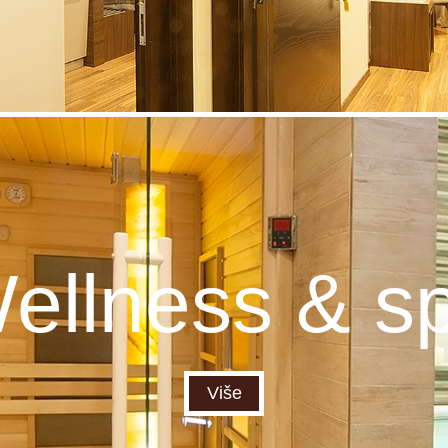
ellness & s
Više