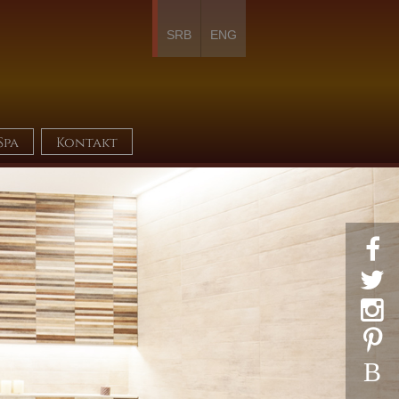
SRB
ENG
Spa
Kontakt




B