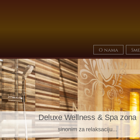
O nama
Sme
Deluxe Wellness & Spa zona
sinonim za relaksaciju...