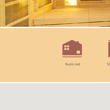
Kućni red
V